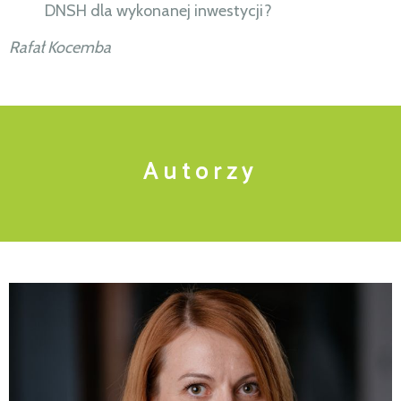
DNSH dla wykonanej inwestycji?
Rafał Kocemba
A u t o r z y