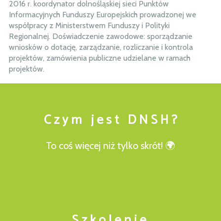
2016 r. koordynator dolnośląskiej sieci Punktów
Informacyjnych Funduszy Europejskich prowadzonej we
współpracy z Ministerstwem Funduszy i Polityki
Regionalnej. Doświadczenie zawodowe: sporządzanie
wniosków o dotację, zarządzanie, rozliczanie i kontrola
projektów, zamówienia publiczne udzielane w ramach
projektów.
C z y m j e s t D N S H ?
To coś więcej niż tylko skrót! 🌍
S z k o l e n i e