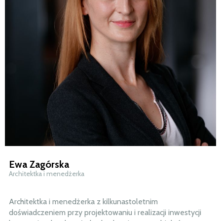
Ewa Zagórska
Architektka i m
enedżerka
Architektka i menedżerka z kilkunastoletnim
doświadczeniem przy projektowaniu i realizacji inwestycji