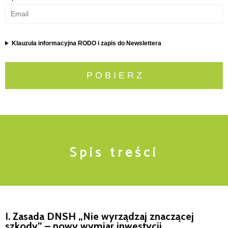
Klauzula informacyjna RODO i zapis do Newslettera
P O B I E R Z
S p i s t r e ś c i
I. Zasada DNSH „Nie wyrządzaj znaczącej
szkody” – nowy wymiar inwestycji