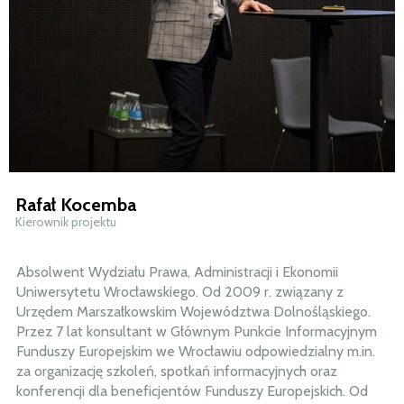
Rafał Kocemba
Kierownik projektu
Absolwent Wydziału Prawa, Administracji i Ekonomii
Uniwersytetu Wrocławskiego. Od 2009 r. związany z
Urzędem Marszałkowskim Województwa Dolnośląskiego.
Przez 7 lat konsultant w Głównym Punkcie Informacyjnym
Funduszy Europejskim we Wrocławiu odpowiedzialny m.in.
za organizację szkoleń, spotkań informacyjnych oraz
konferencji dla beneficjentów Funduszy Europejskich. Od