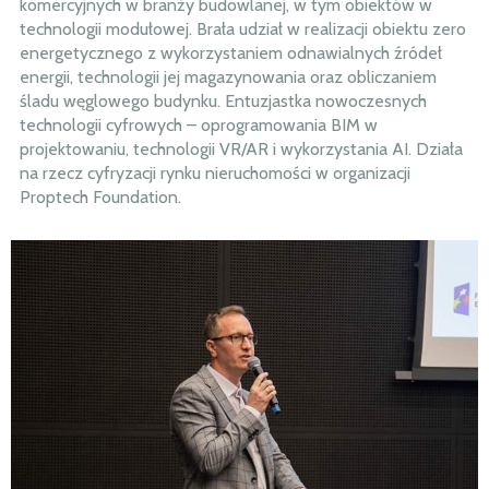
komercyjnych w branży budowlanej, w tym obiektów w
technologii modułowej. Brała udział w realizacji obiektu zero
energetycznego z wykorzystaniem odnawialnych źródeł
energii, technologii jej magazynowania oraz obliczaniem
śladu węglowego budynku. Entuzjastka nowoczesnych
technologii cyfrowych – oprogramowania BIM w
projektowaniu, technologii VR/AR i wykorzystania AI. Działa
na rzecz cyfryzacji rynku nieruchomości w organizacji
Proptech Foundation.